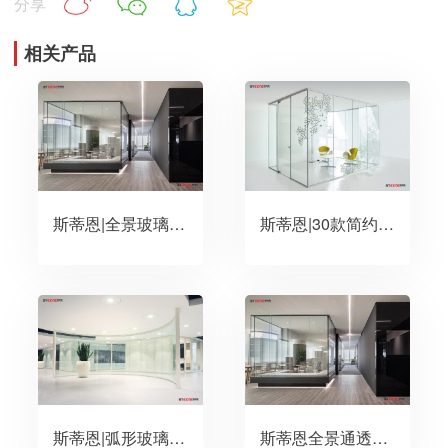
分享
相关产品
斯蒂恩|30款简约单玻隔断系统
斯蒂恩|全景玻璃隔断
斯蒂恩|弧形玻璃隔断
斯蒂恩全景通透玻璃隔断系统