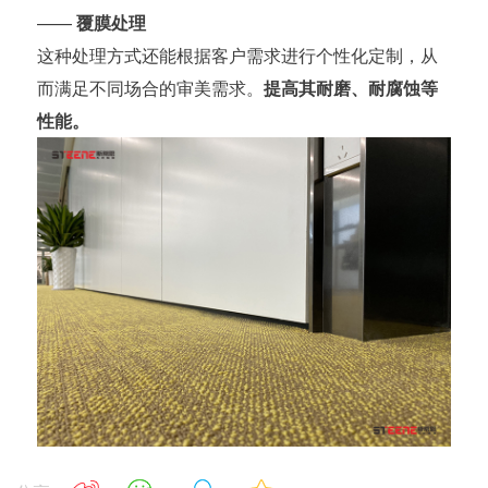
——
覆膜处理
这种处理方式还能根据客户需求进行个性化定制，从
而满足不同场合的审美需求。
提高其耐磨、耐腐蚀等
性能。