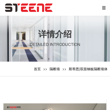
详情介绍
DETAILED INTRODUCTION
首页
隔断墙
斯蒂恩|双面钢板隔断墙体