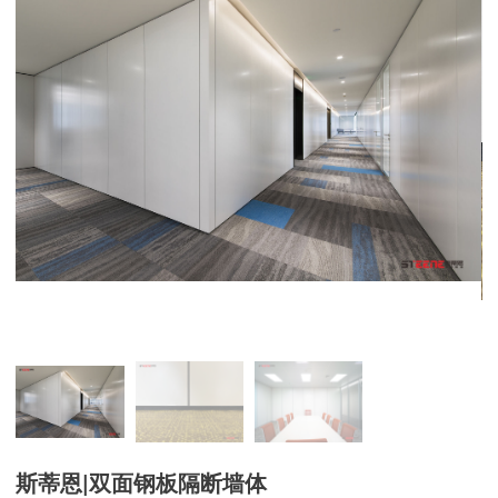
斯蒂恩|双面钢板隔断墙体