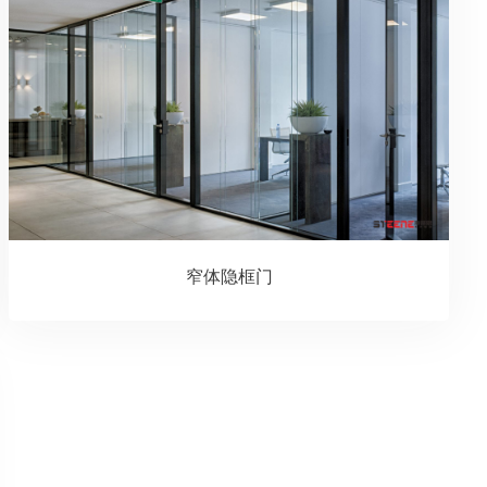
窄体隐框门