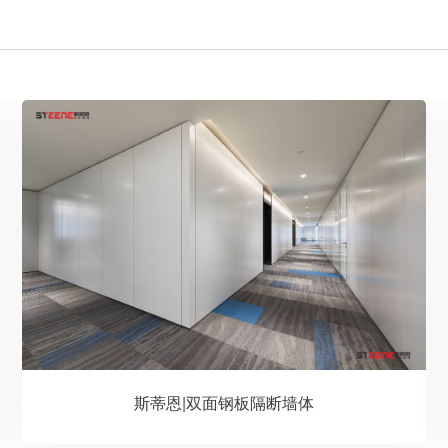
斯蒂恩|双面钢板隔断墙体