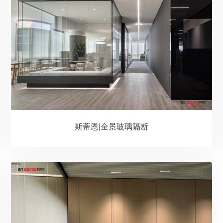
斯蒂恩|全景玻璃隔断