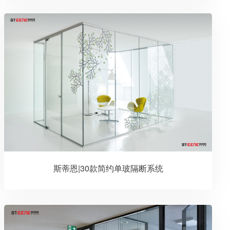
斯蒂恩|30款简约单玻隔断系统